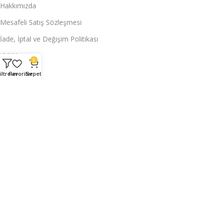
Hakkımızda
Mesafeli Satış Sözleşmesi
İade, İptal ve Değişim Politikası
KVKK
0
Hesabım
iltreler
Favoriler
Sepet
Siparişlerim
Üyelik Bilgilerim
Adres Bilgilerim
İade Taleplerim
Kuponlarım
Hesabım
Siparişlerim
Üyelik Bilgilerim
Adres Bilgilerim