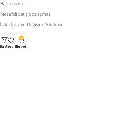
Hakkımızda
Mesafeli Satış Sözleşmesi
İade, İptal ve Değişim Politikası
KVKK
0
Hesabım
iltreler
Favoriler
Sepet
Siparişlerim
Üyelik Bilgilerim
Adres Bilgilerim
İade Taleplerim
Kuponlarım
Hesabım
Siparişlerim
Üyelik Bilgilerim
Adres Bilgilerim