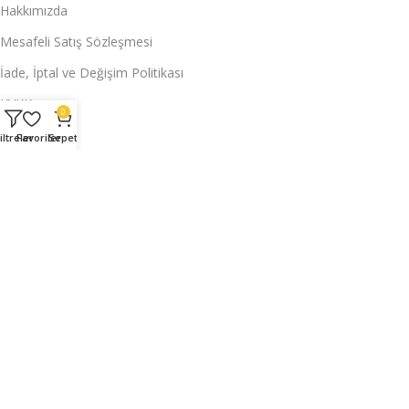
Hakkımızda
Mesafeli Satış Sözleşmesi
İade, İptal ve Değişim Politikası
KVKK
0
Hesabım
iltreler
Favoriler
Sepet
Siparişlerim
Üyelik Bilgilerim
Adres Bilgilerim
İade Taleplerim
Kuponlarım
Hesabım
Siparişlerim
Üyelik Bilgilerim
Adres Bilgilerim