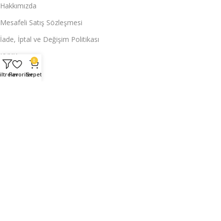
Hakkımızda
Mesafeli Satış Sözleşmesi
İade, İptal ve Değişim Politikası
KVKK
0
Hesabım
iltreler
Favoriler
Sepet
Siparişlerim
Üyelik Bilgilerim
Adres Bilgilerim
İade Taleplerim
Kuponlarım
Hesabım
Siparişlerim
Üyelik Bilgilerim
Adres Bilgilerim